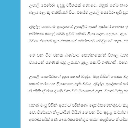
උපාලි පෙරේරා ද සුදු චරිතයක් නොවේ. ඔහුත් ගේම් කා
බලය ලොකු ශක්තියක් විය. එසේම උපාලි පෙරේරා දැඩි සු
දඹුල්ල යාපාගම ප්‍රදෙශයේ උපාලිට අයත් අක්කර දෙකක
තර්ජනය කළේ මෙම ඉඩම තමාට ලියා දෙන ලෙසය. ඇය ඊට
බවය. එහෙත් ඇය ජනකගේ තර්ජනයට යටවුණේ නැත. ජනක ස
මේ වන විට ජනක බණ්ඩාර තෙන්නකෝන් විශාල ධනවතෙකු
වශයෙන් පමණක් ඔහු උපයන මුදල කෝටි ගණනකි. එහෙත් 
උපාලි පෙරේරාගේ පුතා සනත් මංජුය. ඔහු විසින් සොයා බ
සකස් කරගෙන ලියාගෙන ඇති බවය. දඹුල්ල ප්‍රදේශයේ සරත
ඒ නීතීඥවරයා ද මේ වන විට මියගොස් ඇත. ව්‍යාජ ඔප්පු
සනත් මංජු විසින් අපරාධ පරීක්ෂණ දෙපාර්තමේන්තුවට කළ
වේ. විමර්ශන නිලධාරීන් විසින් මේ වන විට අදාළ පාර්
අපරාධ පරීක්ෂණ දෙපාර්තමේන්තුව වෙත කැඳවීමට නියමි