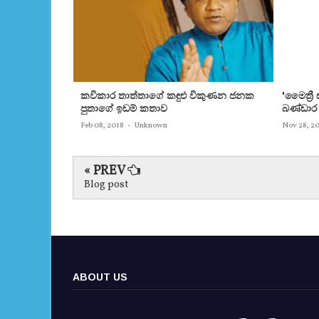
කවිකාර තාත්තාගේ කඳුළු විකුණන ජනක
'මෛත්‍ර
පුතාගේ ඉඩම් කතාව
බණ්ඩාර
Feb 08, 2018
-
Unknown
Nov 28, 2
« PREV
Blog post
ABOUT US