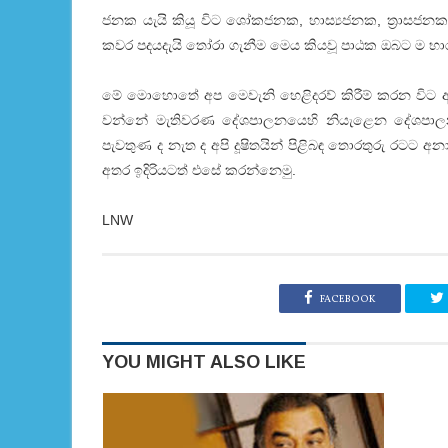
ජනක යැයි කියූ විට ශෝකජනක, හාස්‍යජනක, ත්‍රාසජ
කවර පදයදැයි තෝරා ගැනීම මෙය කියවූ පාඨක ඔබට ම භා
මේ මොහොතේ අප මෙවැනි හෙළිදරව් කිරීම් කරන විට
වන්නේ මැතිවරණ දේශපාලනයෙහි නියැළෙන දේශපාලන
පැවතුණ ද නැත ද අපි දූෂිතයින් පිළිබඳ තොරතුරු ර
අතර ඉදිරියටත් එසේ කරන්නෙමු.
LNW
FACEBOOK
YOU MIGHT ALSO LIKE