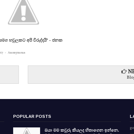
ී සමග හවුලකට අපි විරුද්දයි' - ජනක
017
-
Anonymous
NE
Blo
POPULAR POSTS
L
go
ඔයා මම කවුරු කියලද හිතාගෙන ඉන්නෙ.