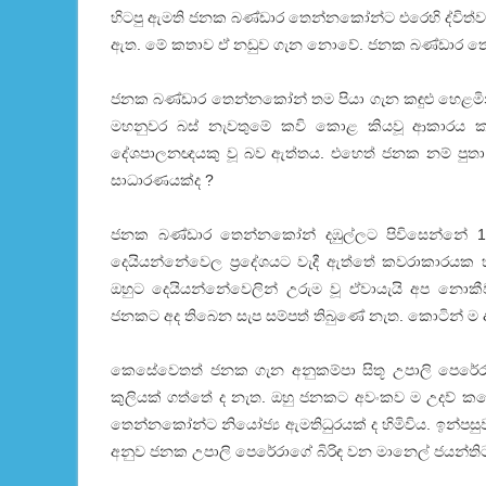
හිටපු ඇමති ජනක බණ්ඩාර තෙන්නකෝන්ට එරෙහි ද්විත්ව
ඇත. මේ කතාව ඒ නඩුව ගැන නොවේ. ජනක බණ්ඩාර තෙන්න
ජනක බණ්ඩාර තෙන්නකෝන් තම පියා ගැන කඳුළු හෙළමින්
මහනුවර බස් නැවතුමේ කවි කොළ කියවූ ආකාරය කඳු
දේශපාලනඥයකු වූ බව ඇත්තය. එහෙත් ජනක නම් පුත
සාධාරණයක්ද ?
ජනක බණ්ඩාර තෙන්නකෝන් දඹුල්ලට පිවිසෙන්නේ 19
දෙයියන්නේවෙල ප්‍රදේශයට වැදී ඇත්තේ කවරාකාරයක
ඔහුට දෙයියන්නේවෙලින් උරුම වූ ඒවායැයි අප නොක
ජනකට අද තිබෙන සැප සම්පත් තිබුණේ නැත. කොටින් ම 
කෙසේවෙතත් ජනක ගැන අනුකම්පා සිතූ උපාලි පෙරේරා න
කුලියක් ගත්තේ ද නැත. ඔහු ජනකට අවංකව ම උදව් ක
තෙන්නකෝන්ට නියෝජ්‍ය ඇමතිධුරයක් ද හිමිවිය. ඉන්පසු
අනුව ජනක උපාලි පෙරේරාගේ බිරිඳ වන මානෙල් ජයන්තිට ම