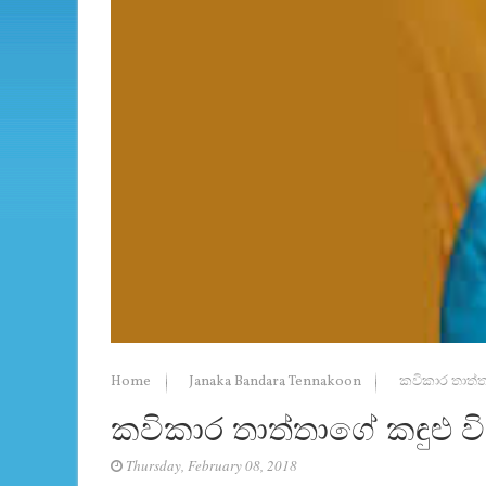
Home
Janaka Bandara Tennakoon
කවිකාර තාත්
කවිකාර තාත්තාගේ කඳුළු
Thursday, February 08, 2018