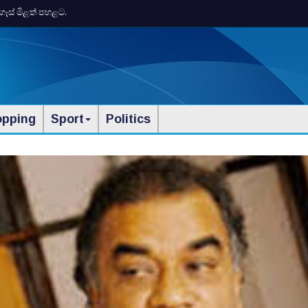
ගෑස් මිළත් පහළට.
opping
Sport
Politics