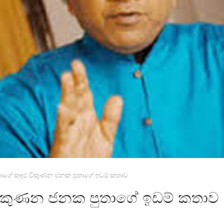
තාගේ කඳුළු විකුණන ජනක පුතාගේ ඉඩම් කතාව
 විකුණන ජනක පුතාගේ ඉඩම් කතාව