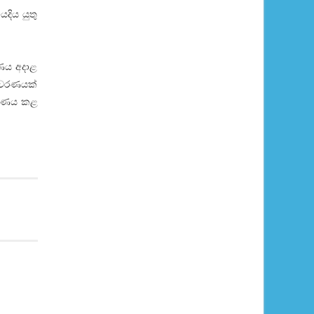
ිය යුතු
ණය අදාළ
ිවරණයක්
ාවරණය කළ