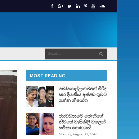
MOST READING
බෝගොල්ලාගමගේ බිරිඳ
සහ දියණිය අත්අඩංගුවට
ගන්න නියෝග
ජයවඩනගම ජොනීගේ
නිවසේ වැසිකිලි වලෙන්
සමිතා ගොඩගනී
Monday, August 22, 2016