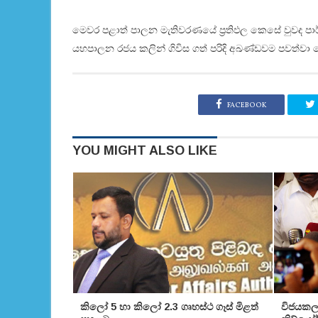
මෙවර පළාත් පාලන මැතිවරණයේ ප්‍රතිඵල කෙසේ වුවද ප
යහපාලන රජය කලින් ගිවිස ගත් පරිදි අඛණ්‌ඩවම පවත්වා
FACEBOOK
YOU MIGHT ALSO LIKE
කිලෝ 5 හා කිලෝ 2.3 ගෘහස්ථ ගෑස් මිළත්
විජයකලා