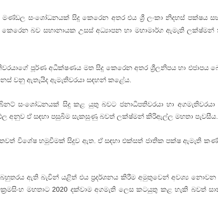
මණ්‌ඩල සංශෝධනයක්‌ සිදු කෙරෙන අතර එය ශ්‍රී ලංකා නිදහස්‌ පක්‌ෂය සහ
ු කෙරෙන බව සභානායක උසස්‌ අධ්‍යාපන හා මහාමාර්ග ඇමැති ලක්‌ෂ්මන් 
රයාගේ පූර්ණ අධීක්‌ෂණය මත සිදු කෙරෙන අතර ශ්‍රීලනිපය හා එජාපය බ
වෙනස්‌ වනු ඇතැයිද ඇමැතිවරයා සඳහන් කළේය.
නට්‌ සංශෝධනයක්‌ සිදු කළ යුතු බවට ජනාධිපතිවරයා හා අගමැතිවරයා
ල අනුව ඒ සඳහා පසුබිම සැකසුණු බවත් ලක්‌ෂ්මන් කිරිඇල්ල මහතා පැවසීය.
තවත් විශේෂ හමුවීමක්‌ සිදුව ඇත. ඒ සඳහා එක්‌සත් ජාතික පක්‌ෂ ඇමැති කණ්
ළ බහුතරය ඇති බැවින් යළිත් එය ප්‍රදර්ශනය කිරීම අමුතුවෙන් අවශ්‍ය නොවන
නිල් වික්‍රමසිංහ මහතාට 2020 දක්‌වාම අගමැති ලෙස කටයුතු කළ හැකි බවත් 