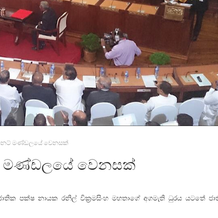
ිනට්‌ මණ්ඩලයේ වෙනසක්
්‌ මණ්ඩලයේ වෙනසක්
් ජාතික පක්‌ෂ නායක රනිල් වික්‍රමසිංහ මහතාගේ අගමැති ධුරය යටතේ ජ