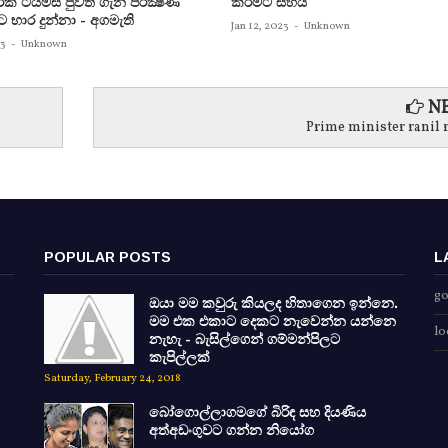
ක්‌ ටයිම්ස්‌ පුවත ගැන පරීක්‍ෂණ
කිරීමට සහය
ට භාර දුන්නා - අගමැති
Jan 12, 2023
-
Unknown
23
-
Unknown
NE
Prime minister ranil r
POPULAR POSTS
L
go
ඔයා මම කවුරු කියලද හිතාගෙන ඉන්නෙ.
මම එක එකාට දෙකට නැවෙන්න යන්නෙ
lo
නැහැ - බැසිල්ගෙන් ගම්මන්පිලට
කැපිල්ලක්
Saturday, February 24, 2018
බෝගොල්ලාගමගේ බිරිඳ සහ දියණිය
අත්අඩංගුවට ගන්න නියෝග