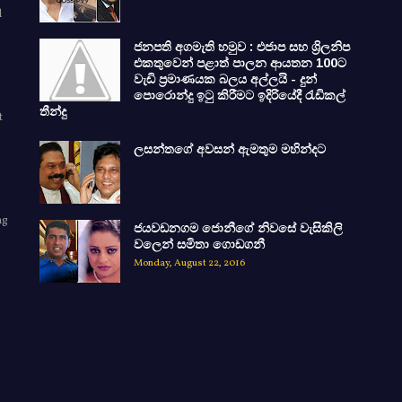
d
ජනපති අගමැති හමුව : එජාප සහ ශ්‍රිලනිප
එකතුවෙන් පළාත් පාලන ආයතන 100ට
වැඩි ප්‍රමාණයක බලය අල්ලයි - දුන්
පොරොන්දු ඉටු කිරීමට ඉදිරියේදී රැඩිකල්
තීන්දු
t
ලසන්තගේ අවසන් ඇමතුම මහින්දට
ng
ජයවඩනගම ජොනීගේ නිවසේ වැසිකිලි
e
වලෙන් සමිතා ගොඩගනී
Monday, August 22, 2016