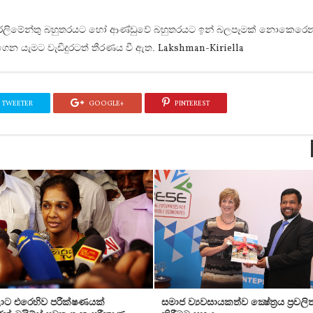
ාර්ලිමේන්තු බහුතරයට හෝ ආණ්‌ඩුවේ බහුතරයට ඉන් බලපෑමක්‌ නොකෙරෙන
 ගෙන යැමට වැඩිදුරටත් තීරණය වී ඇත.
Lakshman-Kiriella
TWEETER
GOOGLE+
PINTEREST
ට එරෙහිව පරීක්‌ෂණයක්‌
සමාජ ව්‍යවසායකත්ව ක්‍ෂේත්‍රය ප්‍රචලි