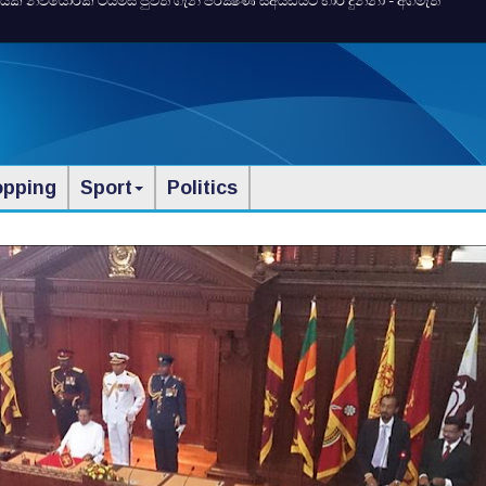
 නිව්යෝර්ක්‌ ටයිම්ස්‌ පුවත ගැන පරීක්‍ෂණ සීඅයිඩියට භාර දුන්නා - අගමැති
opping
Sport
Politics