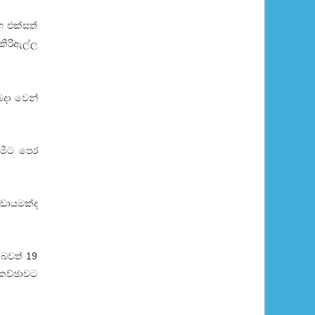
 එක්‌සත්
කිරිඇල්ල
ෙදා වෙන්
 මීට පෙර
‌ඩායමක්‌ද
 බවත් 19
සාකච්ඡාවට