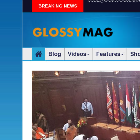
විජයකලාට එරෙහිව පරීක්‌ෂණයක්‌
BREAKING NEWS
Blog
Videos
Features
Sh