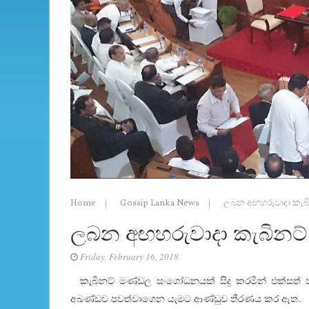
Home
Gossip Lanka News
ලබන අඟහරුවාදා කැබ
ලබන අඟහරුවාදා කැබිනට
Friday, February 16, 2018
කැබිනට්‌ මණ්‌ඩල සංශෝධනයක්‌ සිදු කරමින් එක්‌සත
අඛණ්‌ඩව පවත්වාගෙන යැමට ආණ්‌ඩුව තීරණය කර ඇත.