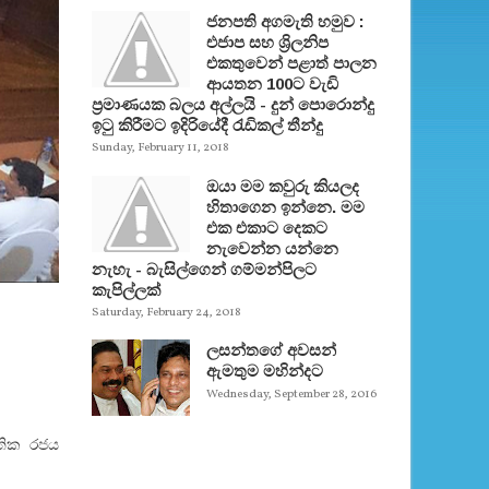
ජනපති අගමැති හමුව :
එජාප සහ ශ්‍රිලනිප
එකතුවෙන් පළාත් පාලන
ආයතන 100ට වැඩි
ප්‍රමාණයක බලය අල්ලයි - දුන් පොරොන්දු
ඉටු කිරීමට ඉදිරියේදී රැඩිකල් තීන්දු
Sunday, February 11, 2018
ඔයා මම කවුරු කියලද
හිතාගෙන ඉන්නෙ. මම
එක එකාට දෙකට
නැවෙන්න යන්නෙ
නැහැ - බැසිල්ගෙන් ගම්මන්පිලට
කැපිල්ලක්
Saturday, February 24, 2018
ලසන්තගේ අවසන්
ඇමතුම මහින්දට
Wednesday, September 28, 2016
ාතික රජය