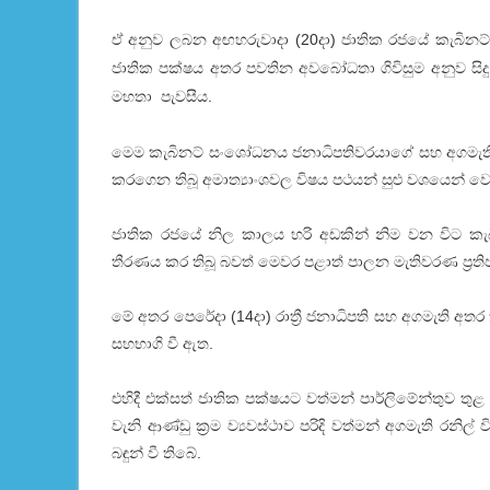
ඒ අනුව ලබන අඟහරුවාදා (20දා) ජාතික රජයේ කැබිනට්‌ 
ජාතික පක්‌ෂය අතර පවතින අවබෝධතා ගිවිසුම අනුව සිද
මහතා පැවසීය.
මෙම කැබිනට්‌ සංශෝධනය ජනාධිපතිවරයාගේ සහ අගමැතිව
කරගෙන තිබූ අමාත්‍යාංශවල විෂය පථයන් සුළු වශයෙන් 
ජාතික රජයේ නිල කාලය හරි අඩකින් නිම වන විට කැබි
තීරණය කර තිබූ බවත් මෙවර පළාත් පාලන මැතිවරණ ප්‍රතිඵ
මේ අතර පෙරේදා (14දා) රාත්‍රී ජනාධිපති සහ අගමැති අතර 
සහභාගි වී ඇත.
එහිදී එක්‌සත් ජාතික පක්‌ෂයට වත්මන් පාර්ලිමේන්තුව තු
වැනි ආණ්‌ඩු ක්‍රම ව්‍යවස්‌ථාව පරිදි වත්මන් අගමැති ර
බඳුන් වී තිබේ.