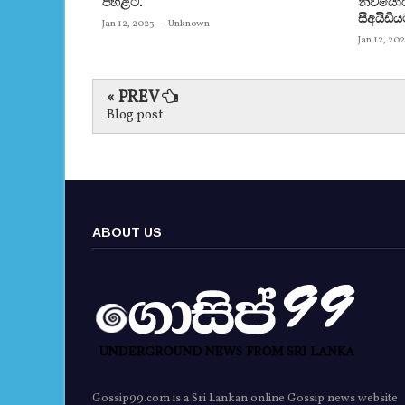
පහළට.
නිව්යෝර්
සීඅයිඩිය
Jan 12, 2023
-
Unknown
Jan 12, 20
« PREV
Blog post
ABOUT US
Gossip99.com is a Sri Lankan online Gossip news website