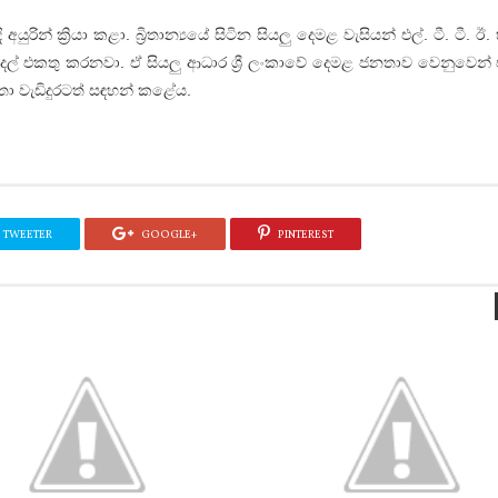
අයුරින් ක්‍රියා කළා. බ්‍රිතාන්‍යයේ සිටින සියලු දෙමළ වැසියන් එල්. ටී. ටී. ඊ. 
 මුදල් එකතු කරනවා. ඒ සියලු ආධාර ශ්‍රී ලංකාවේ දෙමළ ජනතාව වෙනුවෙන
හතා වැඩිදුරටත් සඳහන් කළේය.
TWEETER
GOOGLE+
PINTEREST