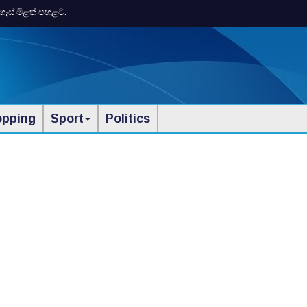
ගෑස් මිළත් පහළට.
opping
Sport
Politics