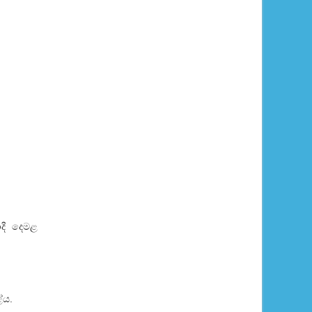
ාදී දෙමළ
ේය.