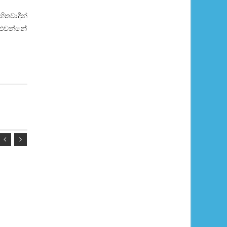
හිතවාදීන්
් එවන්නේ