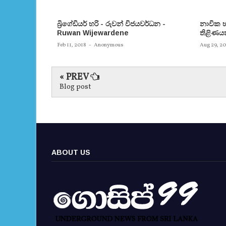
බ්‍රිගේඩියර් හරි - රුවන් විජයවර්ධන -
නාවික හ
Ruwan Wijewardene
තිළිණය
Feb 11, 2018
-
Anonymous
Aug 29, 20
« PREV
Blog post
ABOUT US