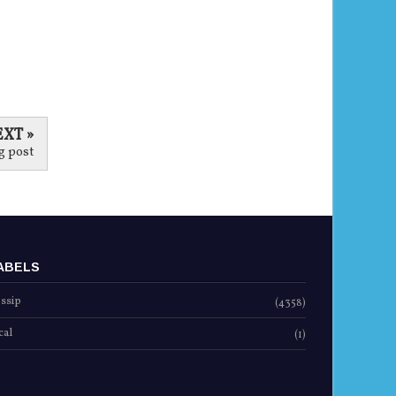
AWAට කරනදේ ගැන ඇමති රුවන් කියයි
Nov 05, 2016
-
Anonymous
XT »
g post
ABELS
ssip
(4358)
cal
(1)