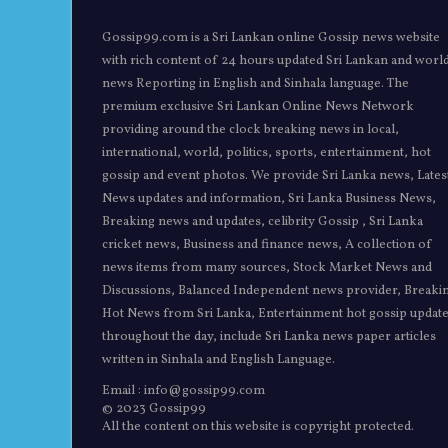
Gossip99.com is a Sri Lankan online Gossip news website
with rich content of 24 hours updated Sri Lankan and worl
news Reporting in English and Sinhala language. The
premium exclusive Sri Lankan Online News Network
providing around the clock breaking news in local,
international, world, politics, sports, entertainment, hot
gossip and event photos. We provide Sri Lanka news, Lates
News updates and information, Sri Lanka Business News,
Breaking news and updates, celibrity Gossip , Sri Lanka
cricket news, Business and finance news, A collection of
news items from many sources, Stock Market News and
Discussions, Balanced Independent news provider, Breaki
Hot News from Sri Lanka, Entertainment hot gossip updat
throughout the day, include Sri Lanka news paper articles
written in Sinhala and English Language.
Email : info@gossip99.com
© 2023 Gossip99
All the content on this website is copyright protected.