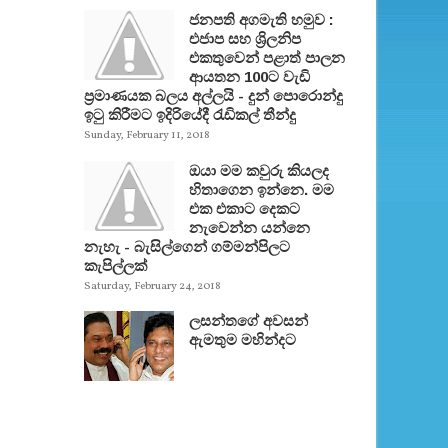
ජනපති අගමැති හමුව :
එජාප සහ ශ්‍රිලනිප
එකතුවෙන් පළාත් පාලන
ආයතන 100ට වැඩි
ප්‍රමාණයක බලය අල්ලයි - දුන් පොරොන්දු
ඉටු කිරීමට ඉදිරියේදී රැඩිකල් තීන්දු
Sunday, February 11, 2018
ඔයා මම කවුරු කියලද
හිතාගෙන ඉන්නෙ. මම
එක එකාට දෙකට
නැවෙන්න යන්නෙ
නැහැ - බැසිල්ගෙන් ගම්මන්පිලට
කැපිල්ලක්
Saturday, February 24, 2018
ලසන්තගේ අවසන්
ඇමතුම මහින්දට