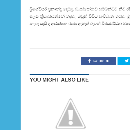
බ්‍රිගේඩියර් ප්‍රනාන්දු දෙමළ ඩයස්‌පෝරාව සම්බන්ධව නිවැරදි 
ලෙස ක්‍රියාකරන්නේ නැහැ. ඔවුන් විවිධ සංවිධාන හරහා
නැහැ යෑයි ද ආරක්‌ෂක රාජ්‍ය ඇමැති රුවන් විජයවර්ධන ම
FACEBOOK
YOU MIGHT ALSO LIKE