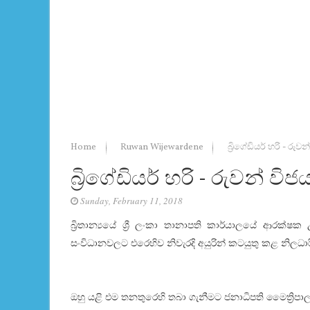
Home
Ruwan Wijewardene
බ්‍රිගේඩියර් හරි - ර
බ්‍රිගේඩියර් හරි - රුවන් 
Sunday, February 11, 2018
බ්‍රිතාන්‍යයේ ශ්‍රී ලංකා තානාපති කාර්යාලයේ ආරක්‌ෂක
සංවිධානවලට එරෙහිව නිවැරදි අයුරින් කටයුතු කළ නිලධාර
ඔහු යළි එම තනතුරෙහි තබා ගැනීමට ජනාධිපති මෛත්‍රි