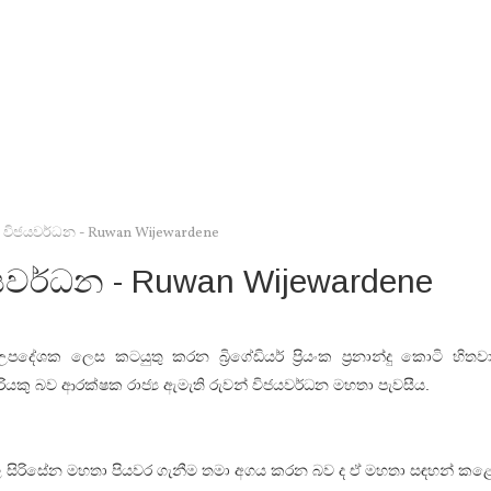
ුවන් විජයවර්ධන - Ruwan Wijewardene
විජයවර්ධන - Ruwan Wijewardene
 උපදේශක ලෙස කටයුතු කරන බ්‍රිගේඩියර් ප්‍රියංක ප්‍රනාන්දු කොටි හිතව
ියකු බව ආරක්‌ෂක රාජ්‍ය ඇමැති රුවන් විජයවර්ධන මහතා පැවසීය.
පාල සිරිසේන මහතා පියවර ගැනීම තමා අගය කරන බව ද ඒ මහතා සඳහන් කළ