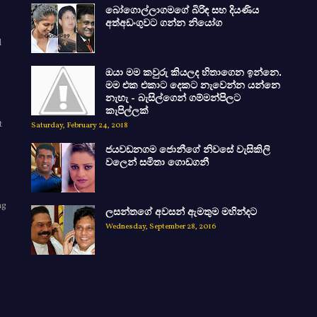
බෝගොල්ලාගමගේ බිරිඳ සහ දියණිය
අත්අඩංගුවට ගන්න නියෝග
d
ඔයා මම කවුරු කියලද හිතාගෙන ඉන්නෙ.
මම එක එකාට දෙකට නැවෙන්න යන්නෙ
නැහැ - බැසිල්ගෙන් ගම්මන්පිලට
කැපිල්ලක්
t
Saturday, February 24, 2018
ජයවඩනගම ජොනීගේ නිවසේ වැසිකිලි
වලෙන් සමිතා ගොඩගනී
ng
ලසන්තගේ අවසන් ඇමතුම මහින්දට
e
Wednesday, September 28, 2016