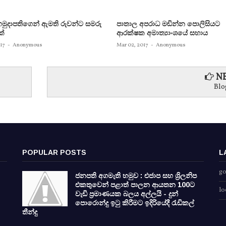
මුදාපතිගෙන් ඇමති රුවන්ට සමරු
පාතාල අපරාධ මඬින්න පොලිසියට
ක්
ආරක්ෂක අමාත්‍යාංශයේ සහාය
17
-
Anonymous
Mar 02, 2017
-
Anonymous
NE
Blo
POPULAR POSTS
L
go
ජනපති අගමැති හමුව : එජාප සහ ශ්‍රිලනිප
එකතුවෙන් පළාත් පාලන ආයතන 100ට
lo
වැඩි ප්‍රමාණයක බලය අල්ලයි - දුන්
පොරොන්දු ඉටු කිරීමට ඉදිරියේදී රැඩිකල්
තීන්දු