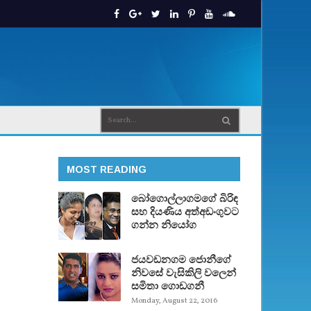
MOST READING
බෝගොල්ලාගමගේ බිරිඳ
සහ දියණිය අත්අඩංගුවට
ගන්න නියෝග
ජයවඩනගම ජොනීගේ
නිවසේ වැසිකිලි වලෙන්
සමිතා ගොඩගනී
Monday, August 22, 2016