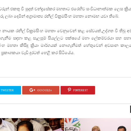
රුන් එකතු වී සුදත් චන්ද්‍රසේකර මහතාට එරෙහිව සංවිධානාත්මක ලෙස ක්‍රිය
 ලබා දෙමින් අග්‍රාමාත්‍ය රනිල් වික්‍රමසිංහ මහතා නොමඟ යවා තිබේ.
 සහ නායක රනිල් වික්‍රමසිංහ මහතා වෙනුවෙන් කළ සේවයත්,උද්ගත වී තිබූ අ
ගැනීම සඳහා කළ සැලසුම් සියල්ලට පක්ෂයේ මහා ලේකම්වරයා සහ සභා
සිංහ මහතා කිසිදු ක්‍රියා මාර්ගයක් නොගැනීමත් හේතුවෙන් අවසාන කාලයේ
 ප්‍රකාශකයා වැඩි දුරටත් හෙළි කර සිටියේය.
TWEETER
GOOGLE+
PINTEREST