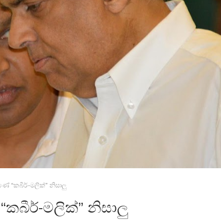
ුණේ “කබීර්-මලික්” නිසාලු
“කබීර්-මලික්” නිසාලු