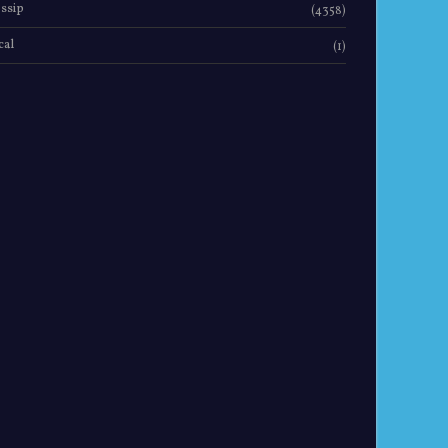
ssip
(4358)
cal
(1)