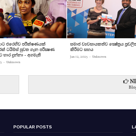
ට එරෙහිව පරීක්‌ෂණයක්‌
සමාජ ව්‍යවසායකත්ව ක්‍ෂේත්‍රය ප්‍රචලි
ක්‌ ටයිම්ස්‌ පුවත ගැන පරීක්‍ෂණ
කිරීමට සහය
ට භාර දුන්නා - අගමැති
Jan 12, 2023
-
Unknown
23
-
Unknown
NE
Blo
POPULAR POSTS
L