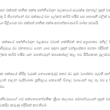
ක සහ එක්සත් ජාතික පක්ෂ සන්නිවේදන බලකායේ අධ්‍යක්ෂ ජනරාල් සුදත් චන්
තු වී තිබෙන්නේ එම පක්ෂයේ මහ ලේකම් කබීර් හෂීම් සහ සභාපති මලික් සම
ා පිළිවෙත බව එක්සත් ජාතික පක්ෂ අභ්‍යන්තර ආරංචි මාර්ග පවසයි.
 පක්ෂයේ සන්නිවේදන බළකාය වඩාත් ශක්තිමත් කර අග්‍රාමාත්‍ය රනිල් වික
වුඩය රට ජනතාවට ගෙන යාම සඳහා සුදත් චන්ද්‍රසේකර මහතා ඉදිරිපත්
ලේකම් කබීර් හෂීම් යන මහත්වරුන් කඩාකප්පල් කළ බව සිරිකොත මුලස්ථ
ාතික පක්ෂයේ කිසිදු වැඩක් නොකෙරුණු අතර රට පුරා ව්‍යාප්තව පැවති ස
පළාත් පාලන මැතිවරණ ප්‍රතිඵලය කෙරෙහි විශාල වශයෙන් බල පෑ බව ද
ේය.
ිවරයාගේ මේ අත්තොනෝමතික ක්‍රියා කලාපය සම්බන්ධයෙන් සුදත් චන්ද
ාවකදීම කරුණු ඉදිරිපත් කර තිබේ.