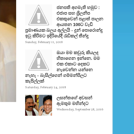
ජනපති අගමැති හමුව :
එජාප සහ ශ්‍රිලනිප
එකතුවෙන් පළාත් පාලන
ආයතන 100ට වැඩි
ප්‍රමාණයක බලය අල්ලයි - දුන් පොරොන්දු
ඉටු කිරීමට ඉදිරියේදී රැඩිකල් තීන්දු
Sunday, February 11, 2018
ඔයා මම කවුරු කියලද
හිතාගෙන ඉන්නෙ. මම
එක එකාට දෙකට
නැවෙන්න යන්නෙ
නැහැ - බැසිල්ගෙන් ගම්මන්පිලට
කැපිල්ලක්
Saturday, February 24, 2018
ලසන්තගේ අවසන්
ඇමතුම මහින්දට
Wednesday, September 28, 2016