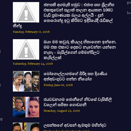
go
ජනපති අගමැති හමුව : එජාප සහ ශ්‍රිලනිප
එකතුවෙන් පළාත් පාලන ආයතන 100ට
lo
වැඩි ප්‍රමාණයක බලය අල්ලයි - දුන්
පොරොන්දු ඉටු කිරීමට ඉදිරියේදී රැඩිකල්
තීන්දු
Sunday, February 11, 2018
ඔයා මම කවුරු කියලද හිතාගෙන ඉන්නෙ.
මම එක එකාට දෙකට නැවෙන්න යන්නෙ
d
නැහැ - බැසිල්ගෙන් ගම්මන්පිලට
කැපිල්ලක්
Saturday, February 24, 2018
බෝගොල්ලාගමගේ බිරිඳ සහ දියණිය
අත්අඩංගුවට ගන්න නියෝග
t
Friday, June 01, 2018
ජයවඩනගම ජොනීගේ නිවසේ වැසිකිලි
වලෙන් සමිතා ගොඩගනී
Monday, August 22, 2016
ng
ලසන්තගේ අවසන් ඇමතුම මහින්දට
e