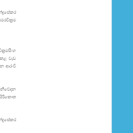
ද්‍රසේකර
රවික්‍රම
්‍රමසිංහ
 කළ වැඩ
ාන ආරංචි
න්නිවේදන
 සිරිකොත
්‍රසේකර