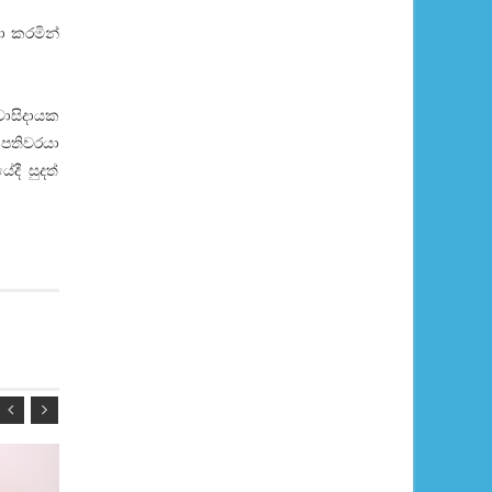
ා කරමින්
වාසිදායක
පතිවරයා
දී සුදත්