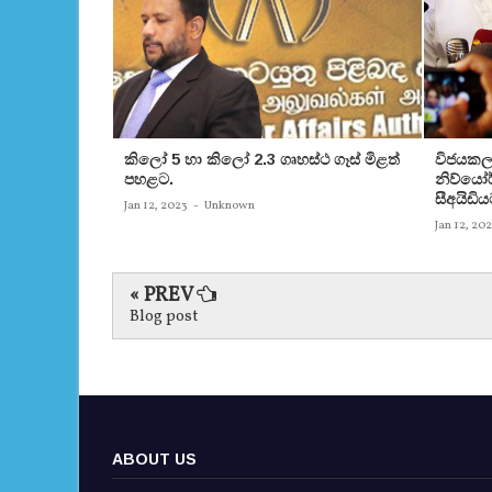
කිලෝ 5 හා කිලෝ 2.3 ගෘහස්ථ ගෑස් මිළත්
විජයකලා
පහළට.
නිව්යෝර්
සීඅයිඩිය
Jan 12, 2023
-
Unknown
Jan 12, 20
« PREV
Blog post
ABOUT US