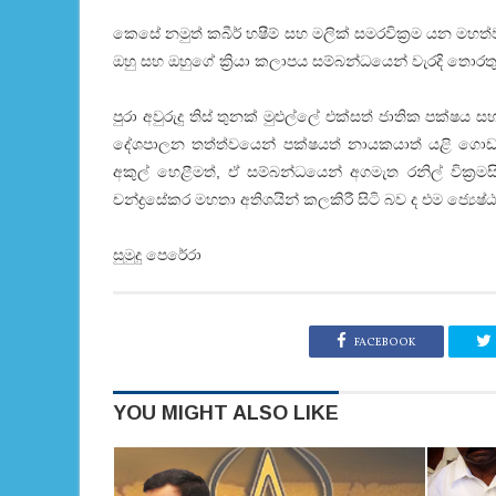
කෙසේ නමුත් කබීර් හෂීම් සහ මලික් සමරවික්‍රම යන මහත්ව
ඔහු සහ ඔහුගේ ක්‍රියා කලාපය සම්බන්ධයෙන් වැරදි තොරතුරු
පුරා අවුරුදු තිස් තුනක් මුළුල්ලේ එක්සත් ජාතික පක්ෂය
දේශපාලන තත්ත්වයෙන් පක්ෂයත් නායකයාත් යළි ගොඩ
අකුල් හෙළීමත්, ඒ සම්බන්ධයෙන් අගමැත රනිල් වික්‍රම
චන්ද්‍රසේකර මහතා අතිශයින් කලකිරී සිටි බව ද එම ජ්‍යෙෂ්ඨ
සුමුදු පෙරේරා
FACEBOOK
YOU MIGHT ALSO LIKE