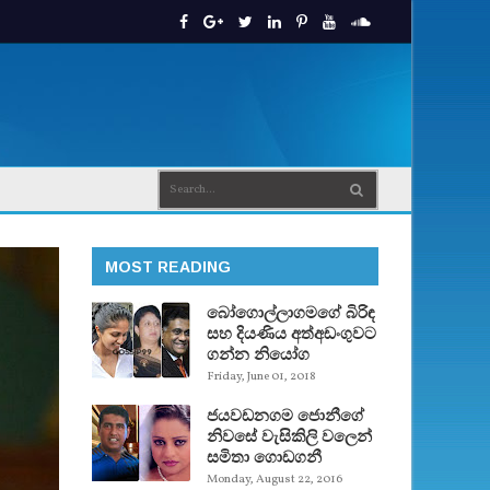
MOST READING
බෝගොල්ලාගමගේ බිරිඳ
සහ දියණිය අත්අඩංගුවට
ගන්න නියෝග
Friday, June 01, 2018
ජයවඩනගම ජොනීගේ
නිවසේ වැසිකිලි වලෙන්
සමිතා ගොඩගනී
Monday, August 22, 2016