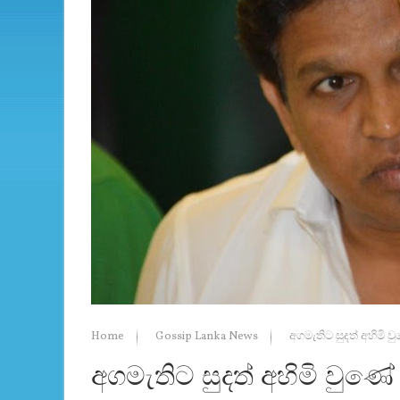
Home
Gossip Lanka News
අගමැතිට සුදත් අහිමි ව
අගමැතිට සුදත් අහිමි වුණේ 