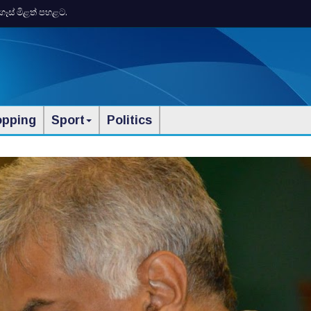
ගෑස් මිළත් පහළට.
opping
Sport
Politics