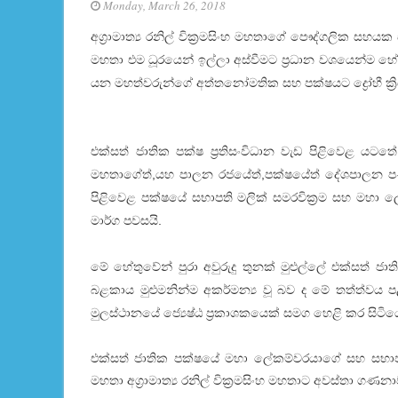
Monday, March 26, 2018
අග්‍රාමාත්‍ය රනිල් වික්‍රමසිංහ මහතාගේ පෞද්ගලික සහය
මහතා එම ධූරයෙන් ඉල්ලා අස්වීමට ප්‍රධාන වශයෙන්ම හේ
යන මහත්වරුන්ගේ අත්තනෝමතික සහ පක්ෂයට ද්‍රෝහී ක්‍රිය
එක්සත් ජාතික පක්ෂ ප්‍රතිසංවිධාන වැඩ පිළිවෙළ යටතේ
මහතාගේත්,යහ පාලන රජයේත්,පක්ෂයේත් දේශපාලන පණි
පිළිවෙළ පක්ෂයේ සභාපති මලික් සමරවික්‍රම සහ මහා 
මාර්ග පවසයි.
මේ හේතුවේන් පුරා අවුරුදු තුනක් මුළුල්ලේ එක්සත් ජ
බළකාය මුළුමනින්ම අකර්මන්‍ය වූ බව ද මේ තත්ත්වය 
මුලස්ථානයේ ජ්‍යෙෂ්ඨ ප්‍රකාශකයෙක් සමග හෙළි කර සිටිය
එක්සත් ජාතික පක්ෂයේ මහා ලේකම්වරයාගේ සහ සභාපත
මහතා අග්‍රාමාත්‍ය රනිල් වික්‍රමසිංහ මහතාට අවස්තා ගණන