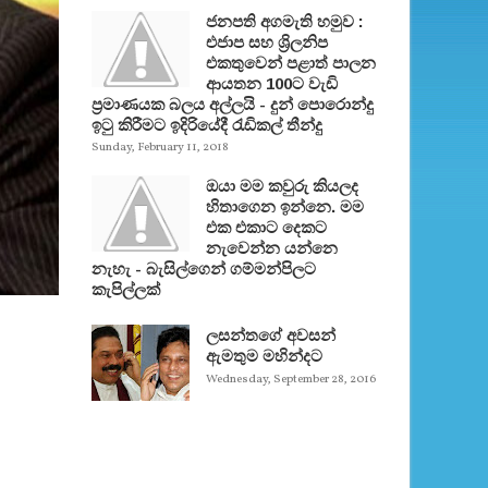
ජනපති අගමැති හමුව :
එජාප සහ ශ්‍රිලනිප
එකතුවෙන් පළාත් පාලන
ආයතන 100ට වැඩි
ප්‍රමාණයක බලය අල්ලයි - දුන් පොරොන්දු
ඉටු කිරීමට ඉදිරියේදී රැඩිකල් තීන්දු
Sunday, February 11, 2018
ඔයා මම කවුරු කියලද
හිතාගෙන ඉන්නෙ. මම
එක එකාට දෙකට
නැවෙන්න යන්නෙ
නැහැ - බැසිල්ගෙන් ගම්මන්පිලට
කැපිල්ලක්
ලසන්තගේ අවසන්
ඇමතුම මහින්දට
Wednesday, September 28, 2016