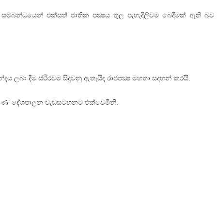
සම්බන්ධයෙන් එක්සත් ජාතික පක්‍ෂය තුල පැහැදිලිවම බෙදීමක් ඇති බව 
ඡන්දය ලබා දීම ස්ථිරවම සිදුවනු ඇතැයිද රාජපක්‍ෂ මහතා සදහන් කරයි.
ලකුණ’ දේශපාලන වැඩසටහනට එක්වෙමිනි.