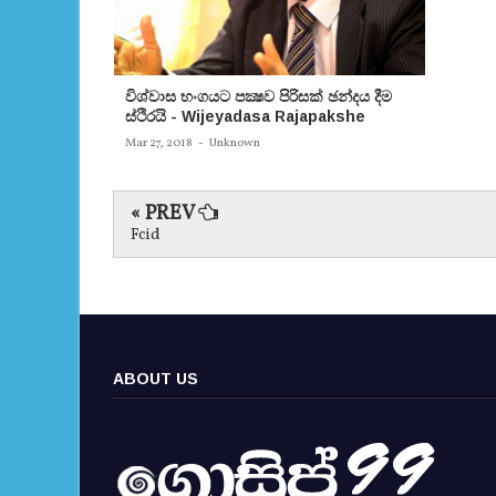
විශ්වාස භංගයට පක්‍ෂව පිරිසක් ඡන්දය දීම
ස්ථිරයි - Wijeyadasa Rajapakshe
Mar 27, 2018
-
Unknown
« PREV
Fcid
ABOUT US