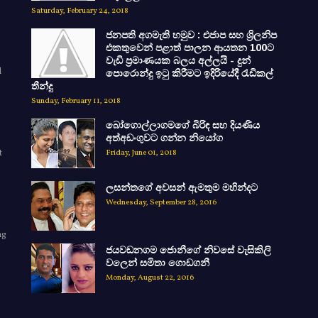
Saturday, February 24, 2018
ජනපති අගමැති හමුව : එජාප සහ ශ්‍රිලනිප
එකතුවෙන් පළාත් පාලන ආයතන 100ට
වැඩි ප්‍රමාණයක බලය අල්ලයි - දුන්
d
පොරොන්දු ඉටු කිරීමට ඉදිරියේදී රැඩිකල්
තීන්දු
Sunday, February 11, 2018
බෝගොල්ලාගමගේ බිරිඳ සහ දියණිය
අත්අඩංගුවට ගන්න නියෝග
t
Friday, June 01, 2018
ලසන්තගේ අවසන් ඇමතුම මහින්දට
Wednesday, September 28, 2016
ng
ජයවඩනගම ජොනීගේ නිවසේ වැසිකිලි
e
වලෙන් සමිතා ගොඩගනී
Monday, August 22, 2016