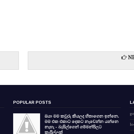
NE
POPULAR POSTS
L
go
ඔයා මම කවුරු කියලද හිතාගෙන ඉන්නෙ.
මම එක එකාට දෙකට නැවෙන්න යන්නෙ
lo
නැහැ - බැසිල්ගෙන් ගම්මන්පිලට
කැපිල්ලක්