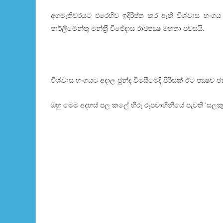
අගමැතිවරයට එරෙහිව ඉදිරිප්ත කර ඇති විශ්වාස භංගය 
පාර්ලිමේන්තු මන්ත‍්‍රී විජේදාස රාජපක්‍ෂ මහතා පවසයි.
විශ්වාස භංගයට අදාල ඡුන්ද විමසීමේදී පිරිසක් ඊට පක්‍ෂව 
ඔහු මෙම අදහස් පල කලේ හිරු රූපවාහිනියේ පැවති ‘ස