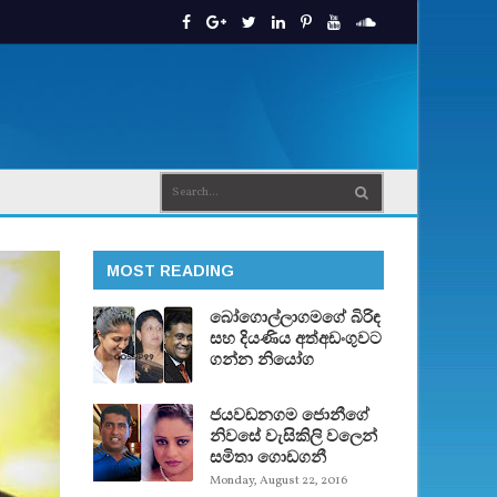
MOST READING
බෝගොල්ලාගමගේ බිරිඳ
සහ දියණිය අත්අඩංගුවට
ගන්න නියෝග
ජයවඩනගම ජොනීගේ
නිවසේ වැසිකිලි වලෙන්
සමිතා ගොඩගනී
Monday, August 22, 2016