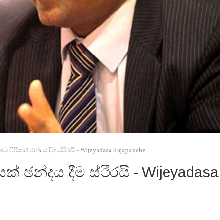
ෂව පිරිසක් ඡන්දය දීම ස්ථිරයි - Wijeyadasa Rajapakshe
සක් ඡන්දය දීම ස්ථිරයි - Wijeyadasa