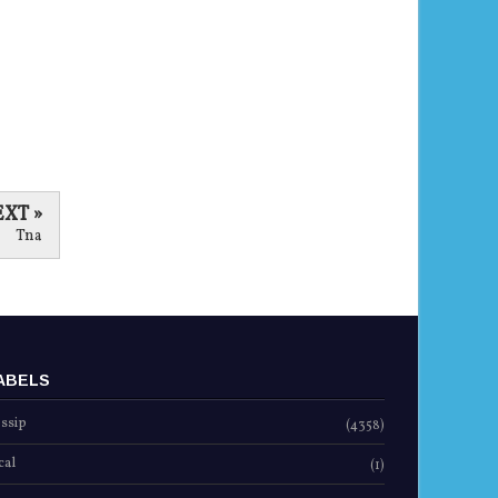
XT »
Tna
ABELS
ssip
(4358)
cal
(1)