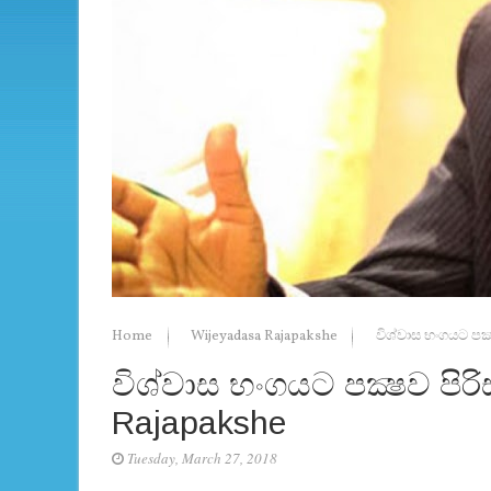
Home
Wijeyadasa Rajapakshe
විශ්වාස භංගයට පක්‍
විශ්වාස භංගයට පක්‍ෂව පිරි
Rajapakshe
Tuesday, March 27, 2018