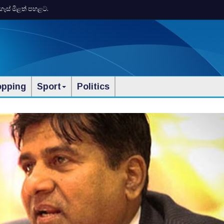
ගෑස් මිළත් පහළට.
opping
Sport
Politics