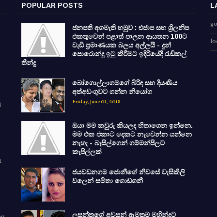
POPULAR POSTS
L
go
ජනපති අගමැති හමුව : එජාප සහ ශ්‍රිලනිප
එකතුවෙන් පළාත් පාලන ආයතන 100ට
lo
වැඩි ප්‍රමාණයක බලය අල්ලයි - දුන්
පොරොන්දු ඉටු කිරීමට ඉදිරියේදී රැඩිකල්
තීන්දු
බෝගොල්ලාගමගේ බිරිඳ සහ දියණිය
අත්අඩංගුවට ගන්න නියෝග
Friday, June 01, 2018
d
ඔයා මම කවුරු කියලද හිතාගෙන ඉන්නෙ.
මම එක එකාට දෙකට නැවෙන්න යන්නෙ
නැහැ - බැසිල්ගෙන් ගම්මන්පිලට
කැපිල්ලක්
t
ජයවඩනගම ජොනීගේ නිවසේ වැසිකිලි
වලෙන් සමිතා ගොඩගනී
ලසන්තගේ අවසන් ඇමතුම මහින්දට
ng