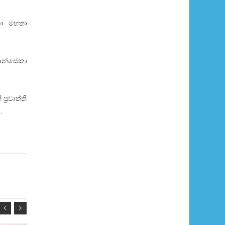
කා මහතා
 ෆොන්සේකා
්‍රවෘත්ති
.