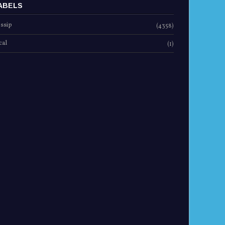
ABELS
ssip
(4358)
cal
(1)