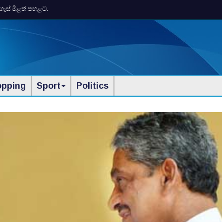
ගෑස් මිළත් පහළට.
opping
Sport
Politics