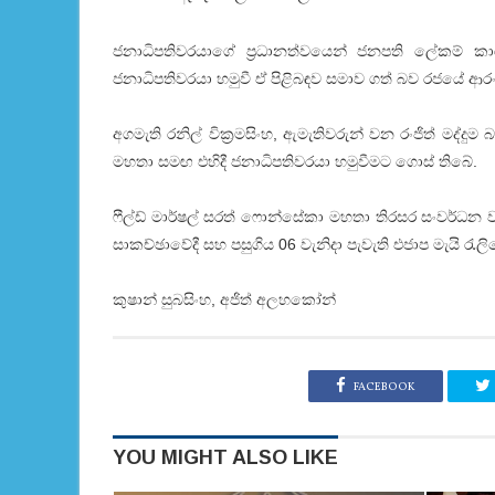
ජනාධිපතිවරයාගේ ප්‍රධානත්වයෙන් ජනපති ලේකම් කා
ජනාධිපතිවරයා හමුවී ඒ පිළිබඳව සමාව ගත් බව රජයේ ආරංච
අගමැති රනිල් වික්‍රමසිංහ, ඇමැතිවරුන් වන රංජිත් මද්දු
මහතා සමඟ එහිදී ජනාධිපතිවරයා හමුවීමට ගොස්‌ තිබේ.
ෆීල්ඩ් මාර්ෂල් සරත් ෆොන්සේකා මහතා තිරසර සංවර්ධන වනජ
සාකච්ඡාවේදී සහ පසුගිය 06 වැනිදා පැවැති එජාප මැයි රැල
කුෂාන් සුබසිංහ, අජිත් අලහකෝන්
FACEBOOK
YOU MIGHT ALSO LIKE