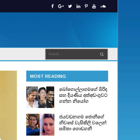
MOST READING
බෝගොල්ලාගමගේ බිරිඳ
සහ දියණිය අත්අඩංගුවට
ගන්න නියෝග
ජයවඩනගම ජොනීගේ
නිවසේ වැසිකිලි වලෙන්
සමිතා ගොඩගනී