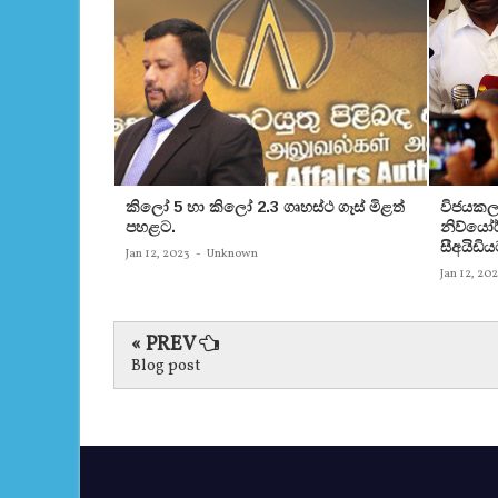
කිලෝ 5 හා කිලෝ 2.3 ගෘහස්ථ ගෑස් මිළත්
විජයකලා
පහළට.
නිව්යෝර්
සීඅයිඩිය
Jan 12, 2023
-
Unknown
Jan 12, 20
« PREV
Blog post