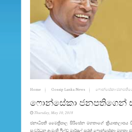
Home
Gossip Lanka News
ෆොන්සේකා ජනපතිගෙ
ෆොන්සේකා ජනපතිගෙන් 
Thursday, May 10, 2018
ජනාධිපති මෛත්‍රිපාල සිරිසේන මහතාගේ ක්‍රියාකලාපය වි
සංවර්ධන ඇමැති ෆීල්ඩ් මාර්ෂල් සරත් ෆොන්සේකා මහතා ජ