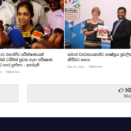
ට එරෙහිව පරීක්‌ෂණයක්‌
සමාජ ව්‍යවසායකත්ව ක්‍ෂේත්‍රය ප්‍රචලි
ක්‌ ටයිම්ස්‌ පුවත ගැන පරීක්‍ෂණ
කිරීමට සහය
ට භාර දුන්නා - අගමැති
Jan 12, 2023
-
Unknown
23
-
Unknown
NE
Blo