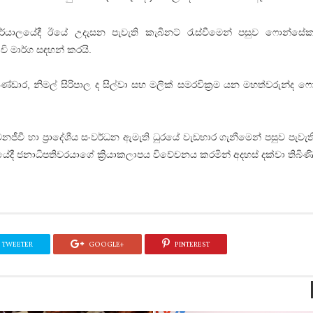
ර්යාලයේදී ඊයේ උදැසන පැවැති කැබිනට්‌ රැස්‌වීමෙන් පසුව ෆොන්සේ
ි මාර්ග සඳහන් කරයි.
ම බණ්‌ඩාර, නිමල් සිරිපාල ද සිල්වා සහ මලික්‌ සමරවික්‍රම යන මහත්වරුන්ද
ීවී හා ප්‍රාදේශීය සංවර්ධන ඇමැති ධුරයේ වැඩභාර ගැනීමෙන් පසුව පැවැති ප
ියේදී ජනාධිපතිවරයාගේ ක්‍රියාකලාපය විවේචනය කරමින් අදහස්‌ දක්‌වා තිබිණි
TWEETER
GOOGLE+
PINTEREST