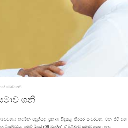
න් සමාව ගනී
සමාව ගනී
වේචනය කරමින් පසුගියදා ප්‍රකාශ සිදුකළ තිරසර සංවර්ධන, වන ජීවී සහ ප්
නාධිපතිවරයා හමුවී ඊයේ (09 වැනිදා) ඒ පිළිබඳව සමාව ගෙන ඇත.