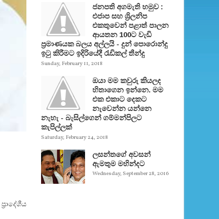
ජනපති අගමැති හමුව :
එජාප සහ ශ්‍රිලනිප
එකතුවෙන් පළාත් පාලන
ආයතන 100ට වැඩි
ප්‍රමාණයක බලය අල්ලයි - දුන් පොරොන්දු
ඉටු කිරීමට ඉදිරියේදී රැඩිකල් තීන්දු
Sunday, February 11, 2018
ඔයා මම කවුරු කියලද
හිතාගෙන ඉන්නෙ. මම
එක එකාට දෙකට
නැවෙන්න යන්නෙ
නැහැ - බැසිල්ගෙන් ගම්මන්පිලට
කැපිල්ලක්
Saturday, February 24, 2018
ලසන්තගේ අවසන්
ඇමතුම මහින්දට
Wednesday, September 28, 2016
‍රාදේශීය