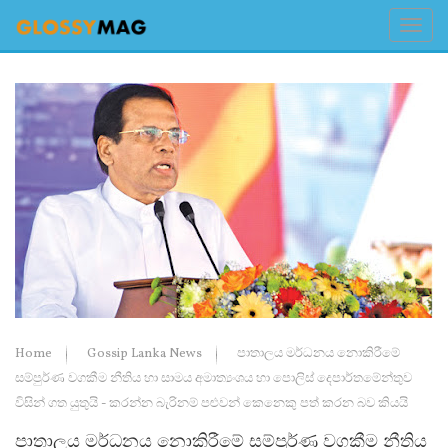
Home
Gossip Lanka News
පාතාලය මර්ධනය නොකිරීමේ
සම්පුර්ණ වගකීම නීතිය හා සාමය අමාත්‍යංශය හා පොලිස් දෙපාර්තමේන්තුව
විසින් ගත යුතුයි - කරන්න බැරිනම් පළුවන් කෙනෙකු පත් කරන බව කියයි
පාතාලය මර්ධනය නොකිරීමේ සම්පුර්ණ වගකීම නීතිය