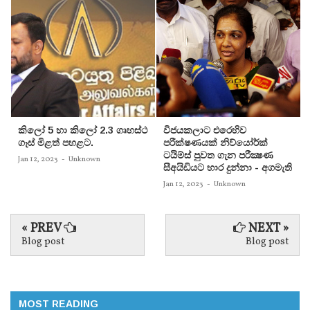
කිලෝ 5 හා කිලෝ 2.3 ගෘහස්ථ
විජයකලාට එරෙහිව
ගෑස් මිළත් පහළට.
පරීක්‌ෂණයක්‌ නිව්යෝර්ක්‌
ටයිම්ස්‌ පුවත ගැන පරීක්‍ෂණ
Jan 12, 2023
-
Unknown
සීඅයිඩියට භාර දුන්නා - අගමැති
Jan 12, 2023
-
Unknown
« PREV
NEXT »
Blog post
Blog post
MOST READING