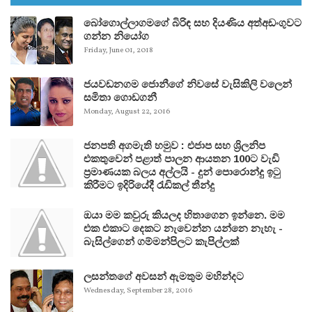
බෝගොල්ලාගමගේ බිරිඳ සහ දියණිය අත්අඩංගුවට
ගන්න නියෝග
Friday, June 01, 2018
ජයවඩනගම ජොනීගේ නිවසේ වැසිකිලි වලෙන්
සමිතා ගොඩගනී
Monday, August 22, 2016
ජනපති අගමැති හමුව : එජාප සහ ශ්‍රිලනිප
එකතුවෙන් පළාත් පාලන ආයතන 100ට වැඩි
ප්‍රමාණයක බලය අල්ලයි - දුන් පොරොන්දු ඉටු
කිරීමට ඉදිරියේදී රැඩිකල් තීන්දු
ඔයා මම කවුරු කියලද හිතාගෙන ඉන්නෙ. මම
එක එකාට දෙකට නැවෙන්න යන්නෙ නැහැ -
බැසිල්ගෙන් ගම්මන්පිලට කැපිල්ලක්
ලසන්තගේ අවසන් ඇමතුම මහින්දට
Wednesday, September 28, 2016