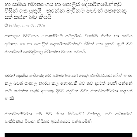
හා සාමය අමාත්‍යංශය හා පොලිස් දෙපාර්තමේන්තුව
විසින් ගත යුතුයි - කරන්න බැරිනම් පළුවන් කෙනෙකු
පත් කරන බව කියයි
Friday, June 01, 2018
පාතාලය මර්ධනය නොකිරීමේ සම්පුර්ණ වගකීම නීතිය හා සාමය
අමාත්‍යංශය හා පොලිස් දෙපාර්තමේන්තුව විසින් ගත යුතුව ඇති බව
ජනාධිපති මෛත‍්‍රීපාල සිරිසේන මහතා පවසයි.
තමන් පසුගිය සතියේද මේ සම්බන්දයෙන් පොලිස්පතිවරයාට තදින් කතා
කල බවත් පාතාල කාර්ය කල නොහැකි බව තව දුරටත් පෙනී යන්නේ
නම් කරන්න හැකි අයෙකු දීමට සිදුවන බවද ජනාධිපතිවරයා සදහන්
කරයි.
ජනාධිපතිවරයා මේ බව කියා සිටියේ් වත්තල නව අධිකරණ
සංකීර්ණය විවෘත කිරීමේ අවස්තාවට එක්වෙමිනි.