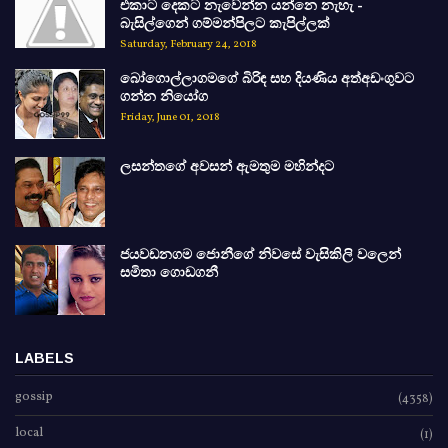
එකාට දෙකට නැවෙන්න යන්නෙ නැහැ -
බැසිල්ගෙන් ගම්මන්පිලට කැපිල්ලක්
Saturday, February 24, 2018
බෝගොල්ලාගමගේ බිරිඳ සහ දියණිය අත්අඩංගුවට
ගන්න නියෝග
Friday, June 01, 2018
ලසන්තගේ අවසන් ඇමතුම මහින්දට
ජයවඩනගම ජොනීගේ නිවසේ වැසිකිලි වලෙන්
සමිතා ගොඩගනී
LABELS
gossip
(4358)
local
(1)