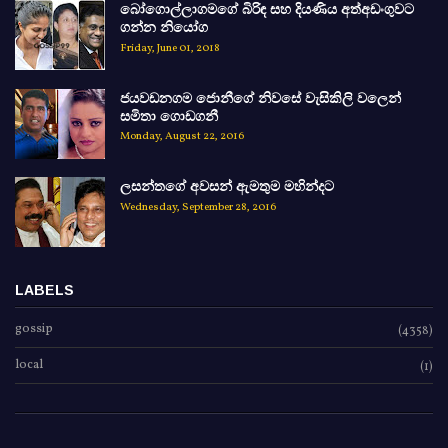
බෝගොල්ලාගමගේ බිරිඳ සහ දියණිය අත්අඩංගුවට
ගන්න නියෝග
Friday, June 01, 2018
ජයවඩනගම ජොනීගේ නිවසේ වැසිකිලි වලෙන්
සමිතා ගොඩගනී
Monday, August 22, 2016
ලසන්තගේ අවසන් ඇමතුම මහින්දට
Wednesday, September 28, 2016
LABELS
gossip
(4358)
local
(1)