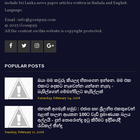
include Sri Lanka news paper articles written in Sinhala and English
Language.
Email : info@gossip99.com
© 2023 Gossip99
All the content on this website is copyright protected.
POPULAR POSTS
ඔයා මම කවුරු කියලද හිතාගෙන ඉන්නෙ. මම එක
එකාට දෙකට නැවෙන්න යන්නෙ නැහැ -
බැසිල්ගෙන් ගම්මන්පිලට කැපිල්ලක්
Saturday, February 24, 2018
ජනපති අගමැති හමුව : එජාප සහ ශ්‍රිලනිප එකතුවෙන්
පළාත් පාලන ආයතන 100ට වැඩි ප්‍රමාණයක බලය
අල්ලයි - දුන් පොරොන්දු ඉටු කිරීමට ඉදිරියේදී
රැඩිකල් තීන්දු
Sunday, February 11, 2018