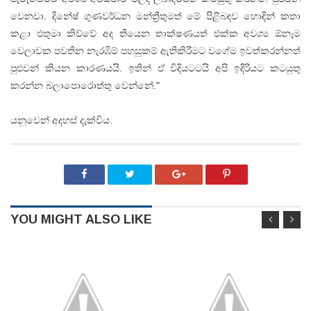
වෙනවා. දිනේෂ් ගුණවර්ධන මන්ත්‍රීතුමත් මේ පිළිබඳව හොඳින් කතා
කළා එතුමා කිව්වේ අද තියෙන තාක්ෂණයත් එක්ක අවශ්‍ය ඕනෑම
වෙලාවක පවතින නැරඹීම් පහසුකම් ඇතිකිරීමට වගේම ඉවත්කරන්නත්
පුළුවන් කියන කාරණයයි. ඉතින් ඒ විදියටටයි අපි ඉදිරියට කටයුතු
කරන්න බලාපොරොත්තු වෙන්නේ."
යනුවෙන් අදහස් දැක්විය.
YOU MIGHT ALSO LIKE