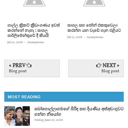
ගාල්ල ක්‍රිකට් ක්‍රීඩාංගණය ඉවත්
සාගල සහ ජෝන් එකතුවෙලා
කරන්නේ නැහැ : සාගල
කරන්න යන වැඩේ ගැන එළියට
පාර්ලිමේන්තුවේ දී කියයි
Jul 17, 2018
-
Anonymous
Jul 21, 2018
-
Anonymous
« PREV
NEXT »
Blog post
Blog post
MOST READING
බෝගොල්ලාගමගේ බිරිඳ සහ දියණිය අත්අඩංගුවට
ගන්න නියෝග
Friday, June 01, 2018