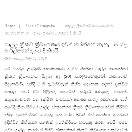
Home
Sagala Ratnayaka
ගාල්ල ක්‍රිකට් ක්‍රීඩාංගණය ඉවත්
කරන්නේ නැහැ : සාගල පාර්ලිමේන්තුවේ දී කියයි
ගාල්ල ක්‍රිකට් ක්‍රීඩාංගණය ඉවත් කරන්නේ නැහැ : සාගල
පාර්ලිමේන්තුවේ දී කියයි
Saturday, July 21, 2018
මේ දිනවල උණුසුම් කතාබහකට ලක්ව තිබෙන ගාල්ල ජාත්‍යන්තර
ක්‍රිකට් ක්‍රීඩාංගනය පිලිබඳ අද (20) පාර්ලිමේන්තුවේදී කතාබහක්
සිදුකෙරිණි. එහිදී මැති ඇමතිවරුන් කිහිප දෙනෙකු අදහස් දැක්වීම්
සිදුකල අතර ඊට පිළිතුරු සපයමින් තරුණ කටයුතු, ව්‍යාපෘති
කළමනාකරණ සහ දක්ෂිණ සංවර්ධන අමාත්‍ය සාගල රත්නායක මැති
සබේදී කියා සිටියේ ගාල්ල ජාත්‍යන්තර ක්‍රිකට් ක්‍රීඩාංගනය ඉවත් කිරීමට
කිසිඳු අයුරකින්වත් කටයුතු නොකරන බවත් එහි පවත්නා අනවසර
ඉදිකිරීම් කිහිපයක් පමණක් ඉවත්කිරීමට කටයුතු කරන බවයි. එසේ
උවද ගාල්ල නගරයේ පිහිටි ජාත්‍යන්තර ක්‍රිකට් ක්‍රීඩාංගනය තවදුරටත්