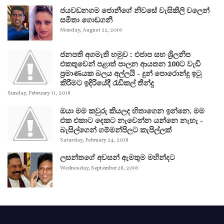
ජයවඩනගම ජොනීගේ නිවසේ වැසිකිලි වලෙන්
සමිතා ගොඩගනී
Monday, August 22, 2016
ජනපති අගමැති හමුව : එජාප සහ ශ්‍රිලනිප
එකතුවෙන් පළාත් පාලන ආයතන 100ට වැඩි
ප්‍රමාණයක බලය අල්ලයි - දුන් පොරොන්දු ඉටු
කිරීමට ඉදිරියේදී රැඩිකල් තීන්දු
Sunday, February 11, 2018
ඔයා මම කවුරු කියලද හිතාගෙන ඉන්නෙ. මම
එක එකාට දෙකට නැවෙන්න යන්නෙ නැහැ -
බැසිල්ගෙන් ගම්මන්පිලට කැපිල්ලක්
Saturday, February 24, 2018
ලසන්තගේ අවසන් ඇමතුම මහින්දට
Wednesday, September 28, 2016