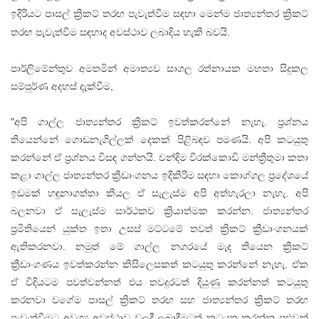
ඉදිරියට පාසල් ක්‍රිකට් තරඟ පැවැත්වීම සඳහා මෙන්ම ජාත්‍යන්තර ක්‍රිකට්
තරඟ පැවැත්වීම සඳහාද අවස්ථාව ලබාදිය හැකි බවයි.
පාර්ලිමේන්තුව අමතමින් අමාත්‍යව සාගල රත්නායක මහතා සිදුකල
සම්පුර්ණ අදහස් දැක්වීම,
"අපි ගාල්ල ජාත්‍යන්තර ක්‍රිකට් ඉවත්කරන්නේ නැහැ. ප්‍රශ්නය
තියෙන්නේ ගොඩනැගිල්ලක් දෙකක් පිළිබඳව පමණයි. අපි කටයුතු
කරන්නේ ඒ ප්‍රශ්නය විසඳ ගන්නයි. චන්දිම වීරක්කොඩි මන්ත්‍රීතුමා කතා
කළා ගාල්ල ජාත්‍යන්තර ක්‍රීඩාංගනය ඉදිකිරිම සඳහා කොග්ගල ප්‍රදේශයේ
ඉඩමක් හඳුනාගත්තා කියල ඒ සැලැස්ම අපි අත්හැරලා නැහැ. අපි
බලනවා ඒ සැලැස්ම සාර්ථකව ක්‍රියාත්මක කරන්න. ජාත්‍යන්තර
ප්‍රමිතියෙන් යුක්ත ඉතා උසස් මට්ටමේ තවත් ක්‍රිකට් ක්‍රීඩාංගනයක්
ඇතිකරනවා. නමුත් මේ ගාල්ල නගරයේ මැද තියෙන ක්‍රිකට්
ක්‍රීඩාංගණය ඉවත්කරන්න කිසිලෙසකත් කටයුතු කරන්නේ නැහැ. ඒක
ඒ විදියටම පවත්වන්නත් එය තවදුරටත් දියුණු කරන්නත් කටයුතු
කරනවා වගේම පාසල් ක්‍රිකට් තරඟ සහ ජාත්‍යන්තර ක්‍රිකට් තරඟ
පැවැත්වීමට අවශ්‍ය අවස්ථාව වලදී ලබාදීමටත් කටයුතු කරන්න පුළුවන්